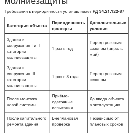
молниезащиты
Требования к периодичности устанавливает
РД 34.21.122-87
:
Периодичность
Дополнительные
Категория объекта
проверки
условия
Здания и
Перед грозовым
сооружения I и II
1 раз в год
сезоном (апрель –
категории
май)
молниезащиты
Здания и
сооружения III
Перед грозовым
1 раз в 3 года
категории
сезоном
молниезащиты
Приёмо-
После монтажа
До ввода объекта
сдаточные
новой системы
в эксплуатацию
испытания
После капитального
Внеплановая
Независимо от
ремонта здания
проверка
плановых сроков