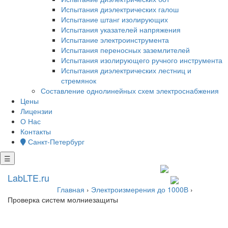
Испытания диэлектрических галош
Испытание штанг изолирующих
Испытания указателей напряжения
Испытание электроинструмента
Испытания переносных заземлителей
Испытания изолирующего ручного инструмента
Испытания диэлектрических лестниц и
стремянок
Составление однолинейных схем электроснабжения
Цены
Лицензии
О Нас
Контакты
Санкт-Петербург
☰
+7 812 602 7727
LabLTE.ru
spb@lablte.ru
Главная
›
Электроизмерения до 1000В
›
Проверка систем молниезащиты