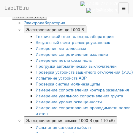
Интернет-магазин
+7 495 777 1076
LabLTE.ru
Toggl
Главная
info@lablte.ru
naviga
Перечень услуг
Электролаборатория
Электроизмерения до 1000 В
Технический отчет электролаборатории
Визуальный осмотр электроустановок
Измерения металлосвязи
Измерение сопротивления изоляции
Измерение петли фаза ноль
Прогрузка автоматических выключателей
Проверка устройств защитного отключения (УЗО)
Испытание устройств АВР
Проверка систем молниезащиты
Измерение сопротивления контура заземления
Измерение удельного сопротивления грунта
Измерение уровня освещенности
Измерение сопротивления проводимости полов
и стен
Электроизмерения свыше 1000 В (до 110 кВ)
Испытания силового кабеля