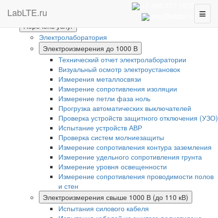
Интернет-магазин
+7 495 777 1076
LabLTE.ru
Toggl
Главная
info@lablte.ru
naviga
Перечень услуг
Электролаборатория
Электроизмерения до 1000 В
Технический отчет электролаборатории
Визуальный осмотр электроустановок
Измерения металлосвязи
Измерение сопротивления изоляции
Измерение петли фаза ноль
Прогрузка автоматических выключателей
Проверка устройств защитного отключения (УЗО)
Испытание устройств АВР
Проверка систем молниезащиты
Измерение сопротивления контура заземления
Измерение удельного сопротивления грунта
Измерение уровня освещенности
Измерение сопротивления проводимости полов
и стен
Электроизмерения свыше 1000 В (до 110 кВ)
Испытания силового кабеля