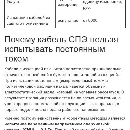
Услуга
единицу измерения,
измерения
руб.
Испытания кабелей из
испытание
от 8000
сшитого полиэтилена
Почему кабель СПЭ нельзя
испытывать постоянным
током
Кабели с изоляцией из сшитого полиэтилена принципиально
отличаются от кабелей с бумажно-пропитанной изоляцией.
При испытании постоянным (выпрямленным) током в
полиэтиленовой изоляции накапливается объёмный
электростатический заряд, который не успевает рассеяться. В
результате изоляция разрушается не во время испытания, а
уже в процессе нормальной эксплуатации — как правило, в
первые недели после подачи рабочего напряжения.
Именно поэтому единственным корректным методом является
испытание переменным напряжением сверхнизкой
частоты (СНЧ) — 0,1 Гц
. При такой частоте объёмный заряд