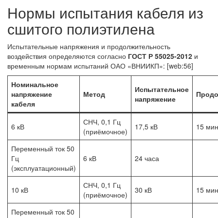
Нормы испытания кабеля из
сшитого полиэтилена
Испытательные напряжения и продолжительность
воздействия определяются согласно
ГОСТ Р 55025-2012
и
временным нормам испытаний ОАО «ВНИИКП»: [web:56]
Номинальное
Испытательное
напряжение
Метод
Продо
напряжение
кабеля
СНЧ, 0,1 Гц
6 кВ
17,5 кВ
15 ми
(приёмочное)
Переменный ток 50
Гц
6 кВ
24 часа
(эксплуатационный)
СНЧ, 0,1 Гц
10 кВ
30 кВ
15 ми
(приёмочное)
Переменный ток 50