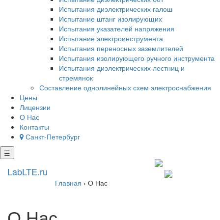
Испытания диэлектрических галош
Испытание штанг изолирующих
Испытания указателей напряжения
Испытание электроинструмента
Испытания переносных заземлителей
Испытания изолирующего ручного инструмента
Испытания диэлектрических лестниц и
стремянок
Составление однолинейных схем электроснабжения
Цены
Лицензии
О Нас
Контакты
Санкт-Петербург
☰
+7 812 602 7727
LabLTE.ru
spb@lablte.ru
Главная
›
О Нас
О Нас