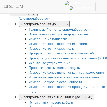
Интернет-магазин
+7 495 777 1076
LabLTE.ru
Toggl
Главная
info@lablte.ru
naviga
Перечень услуг
Электролаборатория
Электроизмерения до 1000 В
Технический отчет электролаборатории
Визуальный осмотр электроустановок
Измерения металлосвязи
Измерение сопротивления изоляции
Измерение петли фаза ноль
Прогрузка автоматических выключателей
Проверка устройств защитного отключения (УЗО)
Испытание устройств АВР
Проверка систем молниезащиты
Измерение сопротивления контура заземления
Измерение удельного сопротивления грунта
Измерение уровня освещенности
Измерение сопротивления проводимости полов
и стен
Электроизмерения свыше 1000 В (до 110 кВ)
Испытания силового кабеля