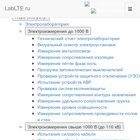
Интернет-магазин
+7 495 777 1076
LabLTE.ru
Toggl
Главная
info@lablte.ru
naviga
Перечень услуг
Электролаборатория
Электроизмерения до 1000 В
Технический отчет электролаборатории
Визуальный осмотр электроустановок
Измерения металлосвязи
Измерение сопротивления изоляции
Измерение петли фаза ноль
Прогрузка автоматических выключателей
Проверка устройств защитного отключения (УЗО)
Испытание устройств АВР
Проверка систем молниезащиты
Измерение сопротивления контура заземления
Измерение удельного сопротивления грунта
Измерение уровня освещенности
Измерение сопротивления проводимости полов
и стен
Электроизмерения свыше 1000 В (до 110 кВ)
Испытания силового кабеля