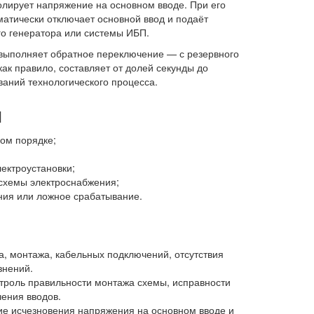
олирует напряжение на основном вводе. При его
атически отключает основной ввод и подаёт
го генератора или системы ИБП.
выполняет обратное переключение — с резервного
ак правило, составляет от долей секунды до
ований технологического процесса.
я
ом порядке;
ектроустановки;
 схемы электроснабжения;
ния или ложное срабатывание.
, монтажа, кабельных подключений, отсутствия
знений.
роль правильности монтажа схемы, исправности
ения вводов.
 исчезновения напряжения на основном вводе и