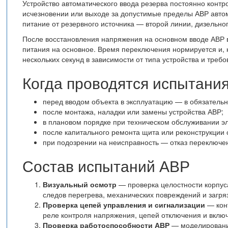
Устройство автоматического ввода резерва постоянно контр
исчезновении или выходе за допустимые пределы АВР автом
питание от резервного источника — второй линии, дизельно
После восстановления напряжения на основном вводе АВР 
питания на основное. Время переключения нормируется и, к
нескольких секунд в зависимости от типа устройства и треб
Когда проводятся испытани
перед вводом объекта в эксплуатацию — в обязательн
после монтажа, наладки или замены устройства АВР;
в плановом порядке при техническом обслуживании эл
после капитального ремонта щита или реконструкции
при подозрении на неисправность — отказ переключе
Состав испытаний АВР
Визуальный осмотр
— проверка целостности корпуса
следов перегрева, механических повреждений и загря
Проверка цепей управления и сигнализации
— конт
реле контроля напряжения, цепей отключения и включ
Проверка работоспособности АВР
— моделирование