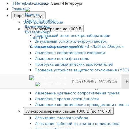
Интернет-магазин
Ваш город:
Санкт-Петербург
Главная
Москва
Перечень услуг
Санкт-Петербург
Электролаборатория
Калининград
Электроизмерения до 1000 В
Екатеринбург
Технический отчет электролаборатории
LabLTE.ru
Визуальный осмотр электроустановок
Электролаборатория до 110 кВ «ЛабТестЭнерго»
Измерения металлосвязи
Измерение сопротивления изоляции
Измерение петли фаза ноль
Прогрузка автоматических выключателей
Проверка устройств защитного отключения (УЗО)
Испытание устройств АВР
+7 495 777 1076
Проверка систем молниезащиты
ИНТЕРНЕТ-МАГАЗИН
Н
info@lablte.ru
Измерение сопротивления контура заземления
Измерение удельного сопротивления грунта
Измерение уровня освещенности
Измерение сопротивления проводимости полов и
Электроизмерения свыше 1000 В (до 110 кВ)
Испытания силового кабеля
Испытания кабелей из сшитого полиэтилена