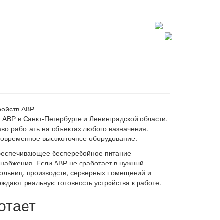
+7 812 602 7727
spb@lablte.ru
АВР в Санкт‑Петербурге и Ленинградской области.
во работать на объектах любого назначения.
современное высокоточное оборудование.
обеспечивающее бесперебойное питание
снабжения. Если АВР не сработает в нужный
больниц, производств, серверных помещений и
ждают реальную готовность устройства к работе.
отает