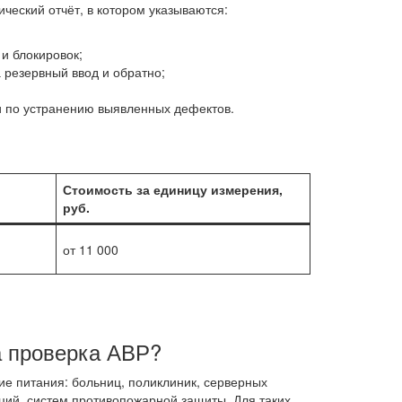
еский отчёт, в котором указываются:
и блокировок;
 резервный ввод и обратно;
и по устранению выявленных дефектов.
Стоимость за единицу измерения,
руб.
от 11 000
а проверка АВР?
ие питания: больниц, поликлиник, серверных
ций, систем противопожарной защиты. Для таких