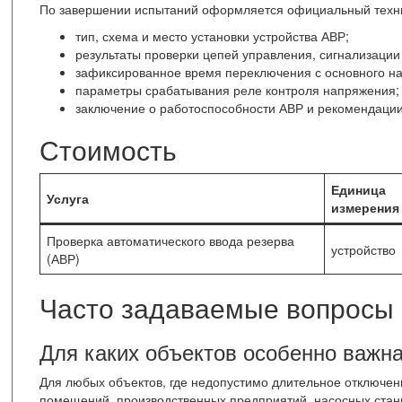
По завершении испытаний оформляется официальный технич
тип, схема и место установки устройства АВР;
результаты проверки цепей управления, сигнализации 
зафиксированное время переключения с основного на
параметры срабатывания реле контроля напряжения;
заключение о работоспособности АВР и рекомендаци
Стоимость
Единица
Услуга
измерения
Проверка автоматического ввода резерва
устройство
(АВР)
Часто задаваемые вопросы
Для каких объектов особенно важн
Для любых объектов, где недопустимо длительное отключен
помещений, производственных предприятий, насосных стан