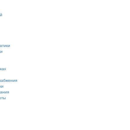
ий
атики
ки
ках
набжения
ки
вания
оты